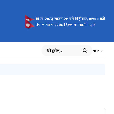
वि.सं:
२०८३ साउन २१ गते बिहीबार, ०१:०० बजे
्न बारे
बन्धी सूचना
ा अनुकूल
नेपाल संवत:
११४६ दिल्लागा नवमी - २४
भाषा चयन गर्नुह
भाषा प
NEP
खोज्नुहोस्