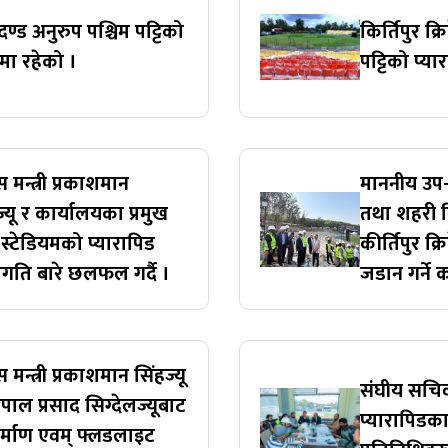
ापदण्ड अनुरुप पश्चिम पट्टिको
किर्तिपुर क्र
णमा रहेको ।
पट्टिको प्य
 मन्त्री प्रकाशमान
माननीय उप-प
ज्यू र कार्यालयका प्रमुख
तथा शहरी व
ेट स्टेडियमको प्यारापिड
कीर्तिपुर क
रगति बारे छलफल गर्दै ।
जडान गर्ने
मन्त्री प्रकाशमान सिंहज्यू
संघीय सचिव
ल प्रसाद सिग्देलज्यूबाट
प्यारापिडक
निर्माण एवम् फ्लडलाइट